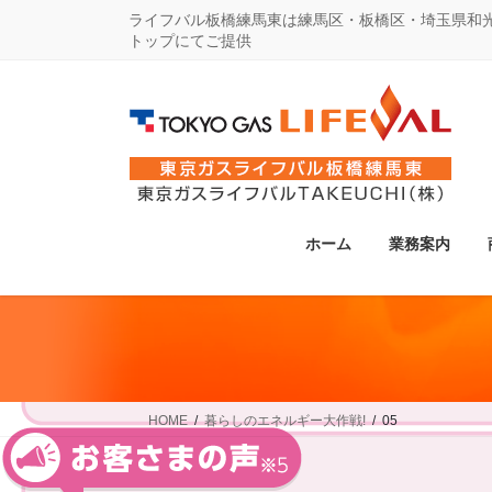
コ
ナ
ライフバル板橋練馬東は練馬区・板橋区・埼玉県和
トップにてご提供
ン
ビ
テ
ゲ
ン
ー
ツ
シ
に
ョ
移
ン
動
に
ホーム
業務案内
移
動
HOME
暮らしのエネルギー大作戦!
05