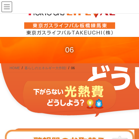
コ
ナ
ン
ビ
テ
ゲ
ン
ー
ツ
シ
に
ョ
06
移
ン
動
に
移
HOME
暮らしのエネルギー大作戦!
06
動