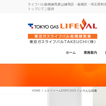
コ
ナ
ライフバル板橋練馬東は練馬区・板橋区・埼玉県和
トップにてご提供
ン
ビ
テ
ゲ
ン
ー
ツ
シ
に
ョ
移
ン
動
に
ホーム
業務案内
移
動
HOME
エネファームEXPO 2025
いろんな設備