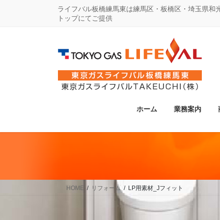
コ
ナ
ライフバル板橋練馬東は練馬区・板橋区・埼玉県和
トップにてご提供
ン
ビ
テ
ゲ
ン
ー
ツ
シ
に
ョ
移
ン
動
に
ホーム
業務案内
移
動
HOME
リフォーム
LP用素材_Jフィット