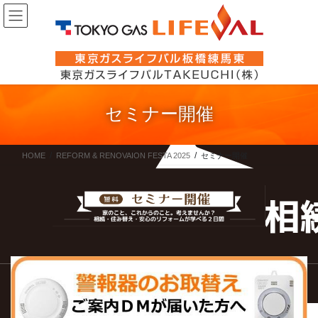
コ
ナ
ン
ビ
テ
ゲ
ン
ー
ツ
シ
に
ョ
セミナー開催
移
ン
動
に
移
HOME
REFORM & RENOVAION FESTA 2025
セミナー開催
動