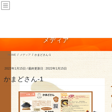
コ
ナ
ン
ビ
テ
ゲ
ン
ー
ツ
シ
に
ョ
メディア
移
ン
動
に
移
HOME
メディア
かまどさん-1
動
2022年1月15日
/ 最終更新日 :
2022年1月15日
かまどさん-1