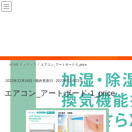
コ
ナ
ン
ビ
テ
ゲ
ン
ー
ツ
シ
に
ョ
メディア
移
ン
動
に
移
HOME
メディア
エアコン_アートボード-1_price
動
2022年12月14日
/ 最終更新日 :
2022年12月22日
エアコン_アートボード-1_price