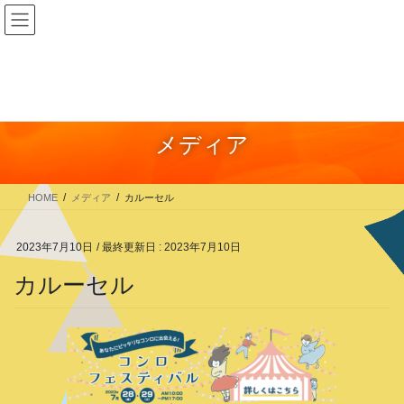
コ
ナ
ン
ビ
テ
ゲ
ン
ー
ツ
シ
に
ョ
メディア
移
ン
動
に
移
HOME
メディア
カルーセル
動
2023年7月10日
/ 最終更新日 :
2023年7月10日
カルーセル