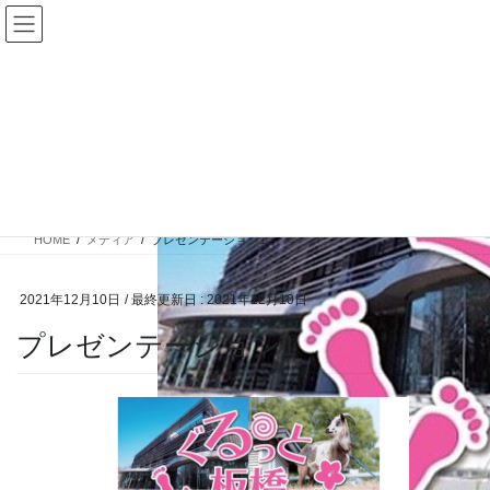
コ
ナ
ン
ビ
テ
ゲ
ン
ー
ツ
シ
に
ョ
メディア
移
ン
動
に
移
HOME
メディア
プレゼンテーション1
動
2021年12月10日
/ 最終更新日 :
2021年12月10日
プレゼンテーション1