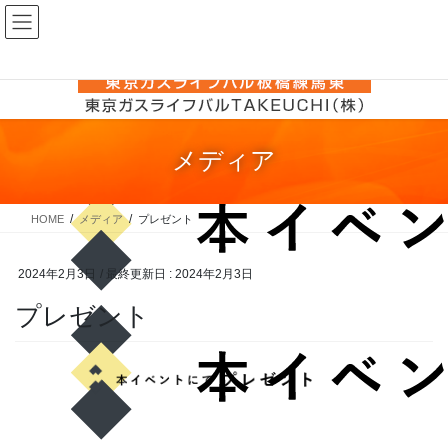
コ
ナ
ン
ビ
テ
ゲ
ン
ー
ツ
シ
に
ョ
メディア
移
ン
動
に
移
HOME
メディア
プレゼント
動
2024年2月3日
/ 最終更新日 :
2024年2月3日
プレゼント