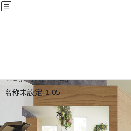
コ
ナ
ン
ビ
テ
ゲ
ン
ー
ツ
シ
に
ョ
メディア
移
ン
動
に
移
HOME
メディア
名称未設定-1-05
動
2023年7月3日
/ 最終更新日 :
2023年7月3日
名称未設定-1-05