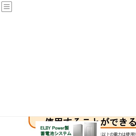
コ
ナ
ン
ビ
テ
ゲ
ン
ー
ツ
シ
に
ョ
メディア
移
ン
動
に
移
HOME
メディア
埼玉県（エリーパワー／パワーイエ・ファイブグリッド）
動
2024年1月25日
/ 最終更新日 :
2024年1月25日
埼玉県（エリーパワー／パワーイ
エ・ファイブグリッド）