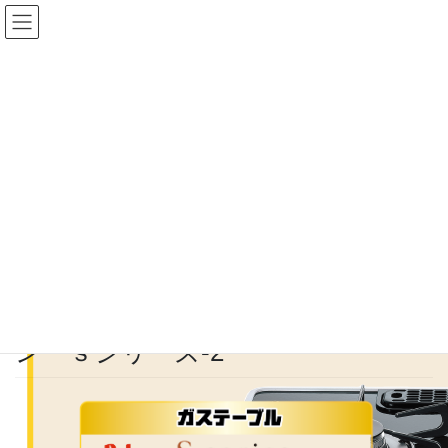
コ
ナ
ン
ビ
テ
ゲ
ン
ー
ツ
シ
に
ョ
メディア
移
ン
動
に
移
HOME
メディア
歳末LP 編集データ第一弾_テーコン ｓシリーズ-2
動
2023年11月20日
/ 最終更新日 :
2023年11月20日
歳末LP 編集データ第一弾_テーコ
ン ｓシリーズ-2