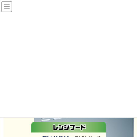
コ
ナ
ン
ビ
テ
ゲ
ン
ー
ツ
シ
に
ョ
メディア
移
ン
動
に
移
HOME
メディア
歳末LP 編集データ第二弾_レンジフードTAG
動
2023年11月21日
/ 最終更新日 :
2023年11月21日
歳末LP 編集データ第二弾_レンジ
フードTAG