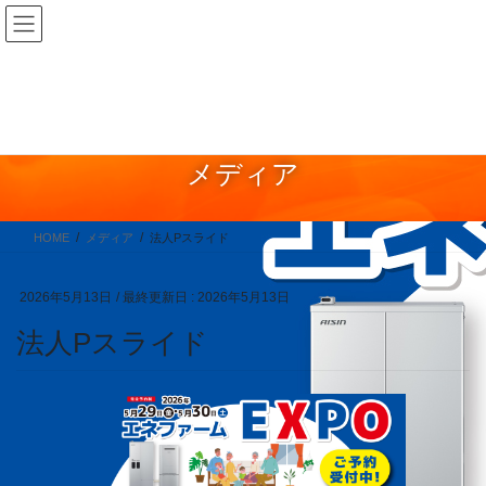
コ
ナ
ン
ビ
テ
ゲ
ン
ー
ツ
シ
に
ョ
メディア
移
ン
動
に
移
HOME
メディア
法人Pスライド
動
2026年5月13日
/ 最終更新日 :
2026年5月13日
法人Pスライド