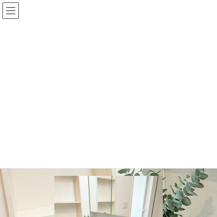
コ
ナ
ン
ビ
テ
ゲ
ン
ー
ツ
シ
に
ョ
メディア
移
ン
動
に
移
HOME
メディア
画像②
動
2026年5月9日
/ 最終更新日 :
2026年5月9日
画像②