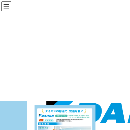
コ
ナ
ン
ビ
テ
ゲ
ン
ー
ツ
シ
に
ョ
メディア
移
ン
動
に
移
HOME
メディア
画像_エアコン1
動
2023年6月30日
/ 最終更新日 :
2023年6月30日
画像_エアコン1