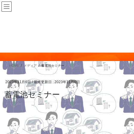
コ
ナ
ン
ビ
テ
ゲ
ン
ー
ツ
シ
に
ョ
メディア
移
ン
動
に
移
HOME
メディア
蓄電池セミナー
動
2023年11月6日
/ 最終更新日 :
2023年11月6日
蓄電池セミナー