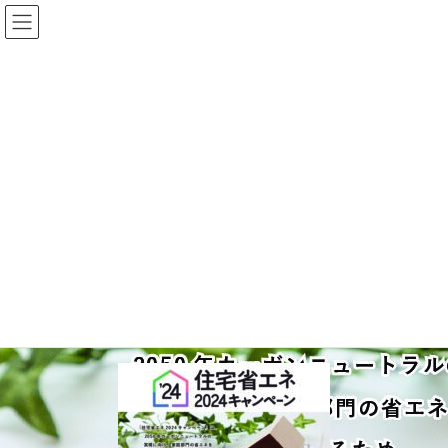
コ
ナ
ン
ビ
テ
ゲ
ン
ー
ツ
シ
に
ョ
メディア
移
ン
動
に
移
HOME
メディア
賃貸給湯省エネチラシ
動
2024年4月1日
/ 最終更新日 :
2024年4月1日
賃貸給湯省エネチラシ