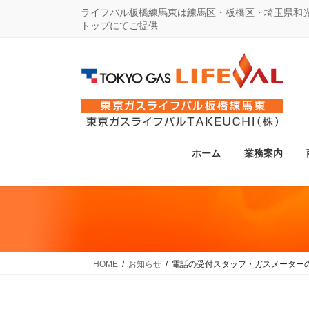
コ
ナ
ライフバル板橋練馬東は練馬区・板橋区・埼玉県和
トップにてご提供
ン
ビ
テ
ゲ
ン
ー
ツ
シ
に
ョ
移
ン
動
に
ホーム
業務案内
移
動
HOME
お知らせ
電話の受付スタッフ・ガスメーターの