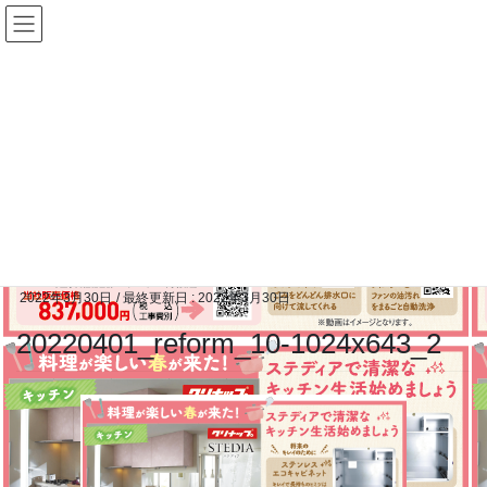
コ
ナ
ン
ビ
テ
ゲ
ン
ー
ツ
シ
に
ョ
メディア
移
ン
動
に
移
HOME
メディア
20220401_reform_10-1024x643_2
動
2022年3月30日
/ 最終更新日 :
2022年3月30日
20220401_reform_10-1024x643_2