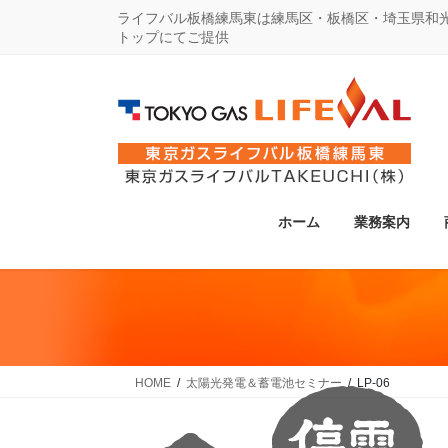
コ
ナ
ライフバル板橋練馬東は練馬区・板橋区・埼玉県和
トップにてご提供
ン
ビ
テ
ゲ
ン
ー
ツ
シ
に
ョ
移
ン
動
に
ホーム
業務案内
移
動
HOME
太陽光発電＆蓄電池セミナー
LP-06