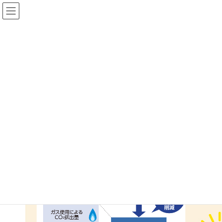
コ
ナ
ン
ビ
テ
ゲ
ン
ー
ツ
シ
に
ョ
投稿
移
ン
動
に
移
HOME
エネファームEXPO 第三弾
11
動
2026年5月1日
/ 最終更新日 :
2026年5月1日
11