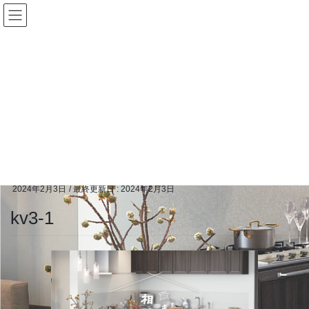
コ
ナ
ン
ビ
テ
ゲ
ン
ー
ツ
シ
に
ョ
メディア
移
ン
動
に
移
HOME
メディア
kv3-1
動
2024年2月3日
/ 最終更新日 :
2024年2月3日
kv3-1