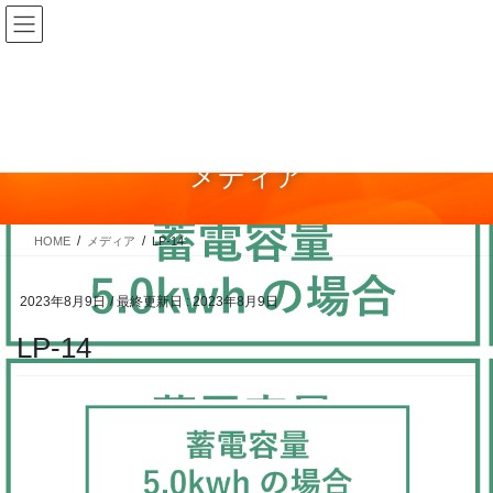
コ
ナ
ン
ビ
テ
ゲ
ン
ー
ツ
シ
に
ョ
メディア
移
ン
動
に
移
HOME
メディア
LP-14
動
2023年8月9日
/ 最終更新日 :
2023年8月9日
LP-14