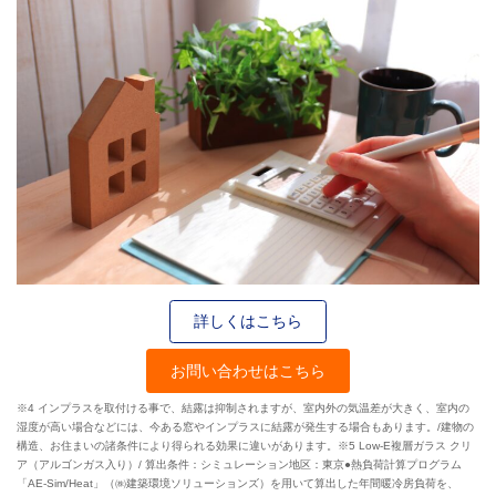
詳しくはこちら
お問い合わせはこちら
※4 インプラスを取付ける事で、結露は抑制されますが、室内外の気温差が大きく、室内の
湿度が高い場合などには、今ある窓やインプラスに結露が発生する場合もあります。/建物の
構造、お住まいの諸条件により得られる効果に違いがあります。※5 Low-E複層ガラス クリ
ア（アルゴンガス入り）/ 算出条件：シミュレーション地区：東京●熱負荷計算プログラム
「AE-Sim/Heat」（㈱建築環境ソリューションズ）を用いて算出した年間暖冷房負荷を、