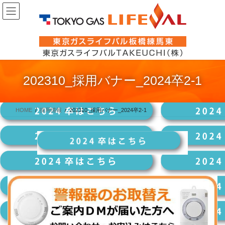
コ
ナ
ン
ビ
テ
ゲ
ン
ー
ツ
シ
に
ョ
202310_採用バナー_2024卒2-1
移
ン
動
に
移
HOME
採用情報
202310_採用バナー_2024卒2-1
動