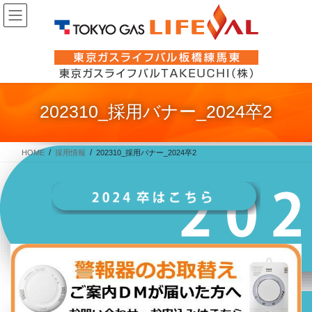
コ
ナ
ン
ビ
テ
ゲ
ン
ー
ツ
シ
に
ョ
202310_採用バナー_2024卒2
移
ン
動
に
移
HOME
採用情報
202310_採用バナー_2024卒2
動