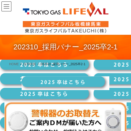
コ
ナ
ン
ビ
テ
ゲ
ン
ー
ツ
シ
に
ョ
202310_採用バナー_2025卒2-1
移
ン
動
に
移
HOME
採用情報
202310_採用バナー_2025卒2-1
動