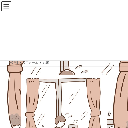
コ
ナ
ン
ビ
テ
ゲ
ン
ー
ツ
シ
に
ョ
結露
移
ン
動
に
移
HOME
リフォーム
結露
動