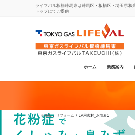
コ
ナ
ライフバル板橋練馬東は練馬区・板橋区・埼玉県和
トップにてご提供
ン
ビ
テ
ゲ
ン
ー
ツ
シ
に
ョ
移
ン
動
に
ホーム
業務案内
移
動
HOME
リフォーム
LP用素材_お悩み1