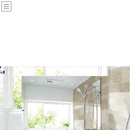
コ
ナ
ン
ビ
テ
ゲ
ン
ー
ツ
シ
に
ョ
LP用素材_サザナ
移
ン
動
に
移
HOME
リフォーム
LP用素材_サザナ
動