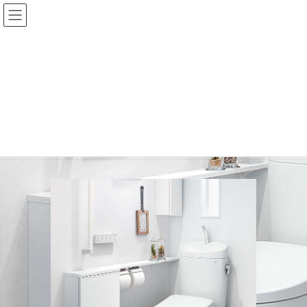
コ
ナ
ン
ビ
テ
ゲ
ン
ー
ツ
シ
に
ョ
LP用素材_ピュアレストEX
移
ン
動
に
移
HOME
リフォーム
LP用素材_ピュアレストEX
動