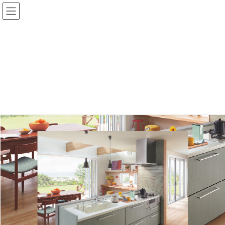
コ
ナ
ン
ビ
テ
ゲ
ン
ー
ツ
シ
に
ョ
LP用素材_ミッテ
移
ン
動
に
移
HOME
リフォーム
LP用素材_ミッテ
動