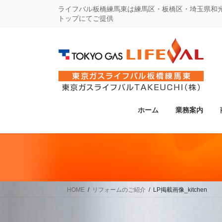
コ
ナ
ライフバル板橋練馬東は練馬区・板橋区・埼玉県和
トップにてご提供
ン
ビ
テ
ゲ
ン
ー
ツ
シ
に
ョ
移
ン
動
に
ホーム
業務案内
移
動
HOME
リフォームのご紹介
LP掲載画像_kitchen