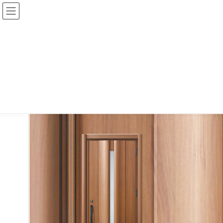
コ
ナ
ン
ビ
テ
ゲ
ン
ー
ツ
シ
に
ョ
アセット 19@3x
移
ン
動
に
移
HOME
REFORM & RENOVAION FESTA 2025
アセット 19@3x
動