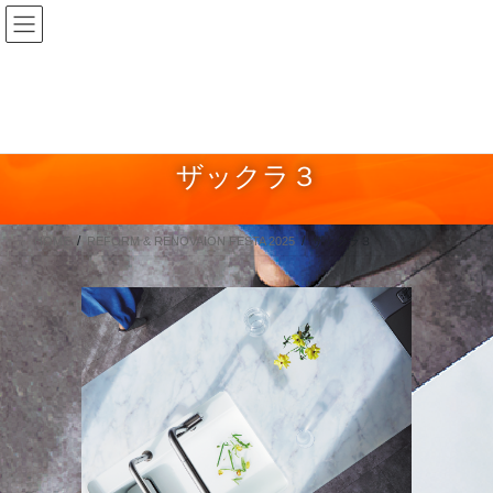
コ
ナ
ン
ビ
テ
ゲ
ン
ー
ツ
シ
に
ョ
ザックラ３
移
ン
動
に
移
HOME
REFORM & RENOVAION FESTA 2025
ザックラ３
動