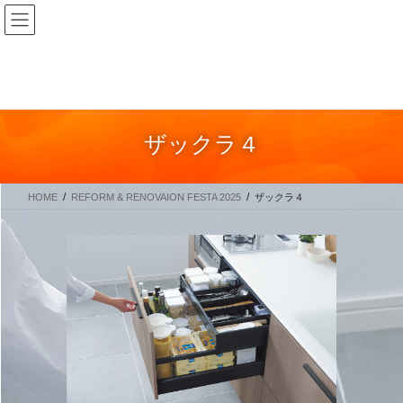
コ
ナ
ン
ビ
テ
ゲ
ン
ー
ツ
シ
に
ョ
ザックラ４
移
ン
動
に
移
HOME
REFORM & RENOVAION FESTA 2025
ザックラ４
動