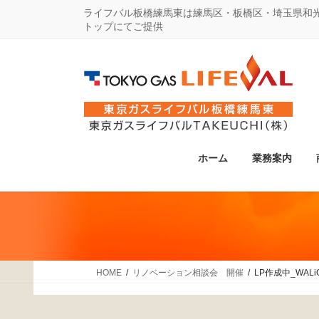
コ
ナ
ライフバル板橋練馬東は練馬区・板橋区・埼玉県和
トップにてご提供
ン
ビ
テ
ゲ
ン
ー
ツ
シ
に
ョ
移
ン
動
に
ホーム
業務案内
移
動
HOME
リノベーション相談会 開催
LP作成中_WALi