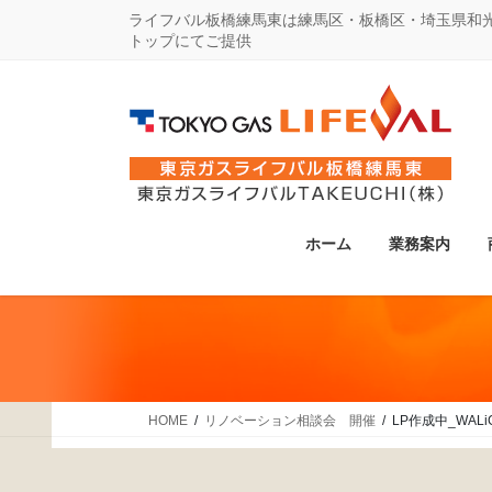
コ
ナ
ライフバル板橋練馬東は練馬区・板橋区・埼玉県和
トップにてご提供
ン
ビ
テ
ゲ
ン
ー
ツ
シ
に
ョ
移
ン
動
に
ホーム
業務案内
移
動
HOME
リノベーション相談会 開催
LP作成中_WALi