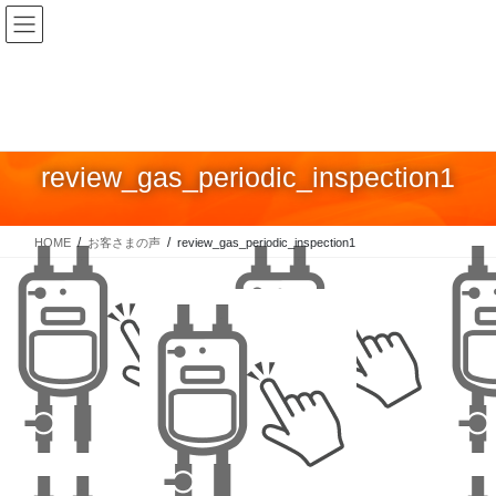
コ
ナ
ン
ビ
テ
ゲ
ン
ー
ツ
シ
に
ョ
review_gas_periodic_inspection1
移
ン
動
に
移
HOME
お客さまの声
review_gas_periodic_inspection1
動