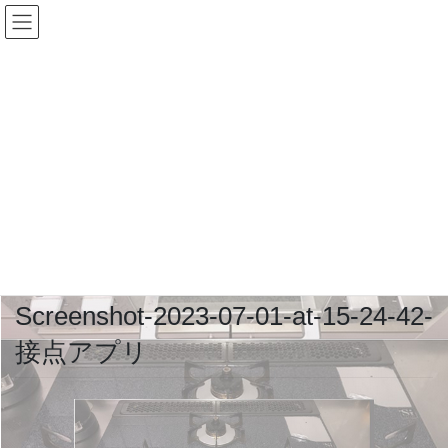
コ
ナ
ン
ビ
テ
ゲ
ン
ー
ツ
シ
に
ョ
メディア
移
ン
動
に
移
HOME
メディア
Screenshot-2023-07-01-at-15-24-42-接点アプリ
動
2023年7月1日
/ 最終更新日 :
2023年7月1日
Screenshot-2023-07-01-at-15-24-42-
接点アプリ