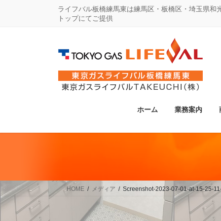
コ
ナ
ライフバル板橋練馬東は練馬区・板橋区・埼玉県和
トップにてご提供
ン
ビ
テ
ゲ
ン
ー
ツ
シ
に
ョ
移
ン
動
に
ホーム
業務案内
移
動
HOME
メディア
Screenshot-2023-07-01-at-15-2