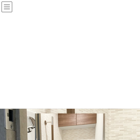
コ
ナ
ン
ビ
テ
ゲ
ン
ー
ツ
シ
に
ョ
メディア
移
ン
動
に
移
HOME
メディア
tmpxx9q4zxn
動
2026年5月9日
/ 最終更新日 :
2026年5月9日
tmpxx9q4zxn