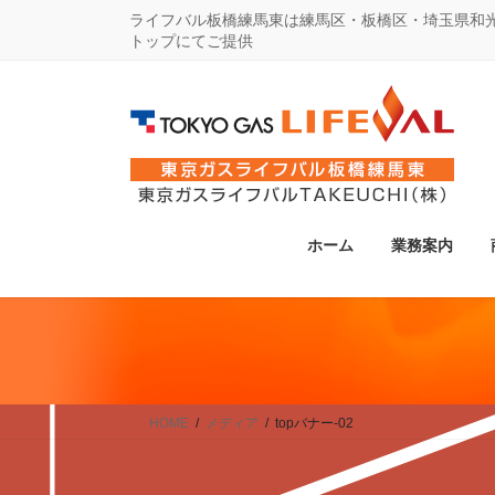
コ
ナ
ライフバル板橋練馬東は練馬区・板橋区・埼玉県和
トップにてご提供
ン
ビ
テ
ゲ
ン
ー
ツ
シ
に
ョ
移
ン
動
に
ホーム
業務案内
移
動
HOME
メディア
topバナー-02