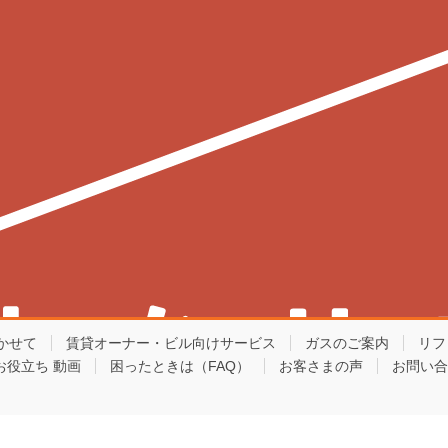
かせて
賃貸オーナー・ビル向けサービス
ガスのご案内
リフ
お役立ち 動画
困ったときは（FAQ）
お客さまの声
お問い合
Copyright © 東京ガスライフバル板橋練馬東 All Rights Reserved.