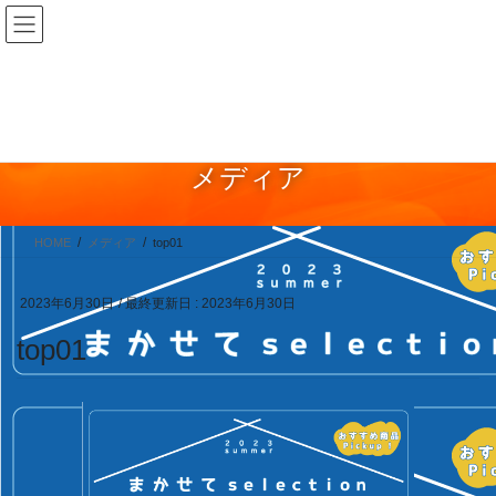
コ
ナ
ン
ビ
テ
ゲ
ン
ー
ツ
シ
に
ョ
メディア
移
ン
動
に
移
HOME
メディア
top01
動
2023年6月30日
/ 最終更新日 :
2023年6月30日
top01