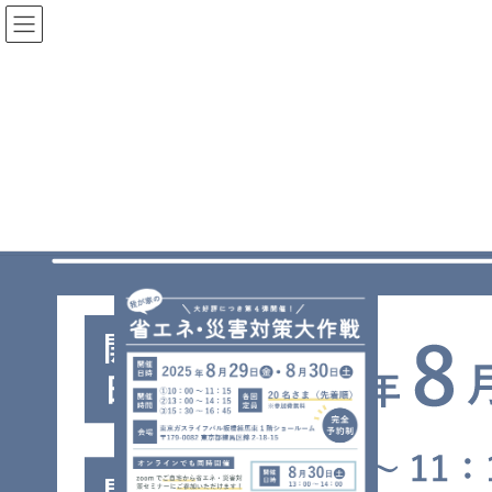
コ
ナ
ン
ビ
テ
ゲ
ン
ー
ツ
シ
に
ョ
insta02
移
ン
動
に
移
HOME
我が家の省エネ・災害対策 大作戦【第４弾】
insta02
動