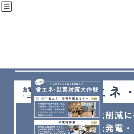
コ
ナ
ン
ビ
テ
ゲ
ン
ー
ツ
シ
に
ョ
insta03
移
ン
動
に
移
HOME
我が家の省エネ・災害対策 大作戦【第４弾】
insta03
動