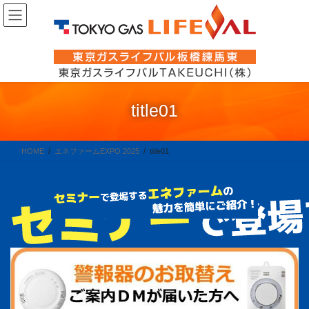
コ
ナ
ン
ビ
テ
ゲ
ン
ー
ツ
シ
に
ョ
title01
移
ン
動
に
移
HOME
エネファームEXPO 2025
title01
動