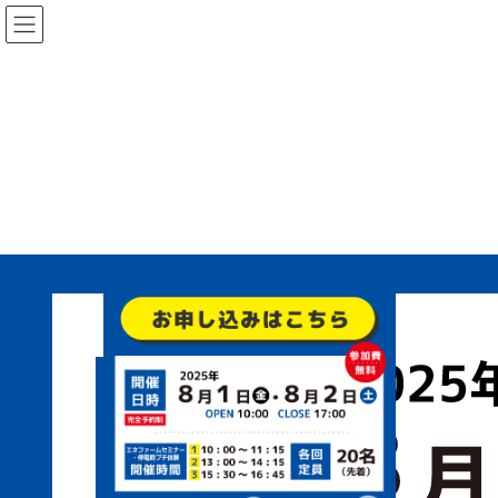
コ
ナ
ン
ビ
テ
ゲ
ン
ー
ツ
シ
に
ョ
top02
移
ン
動
に
移
HOME
エネファームEXPO 2025
top02
動